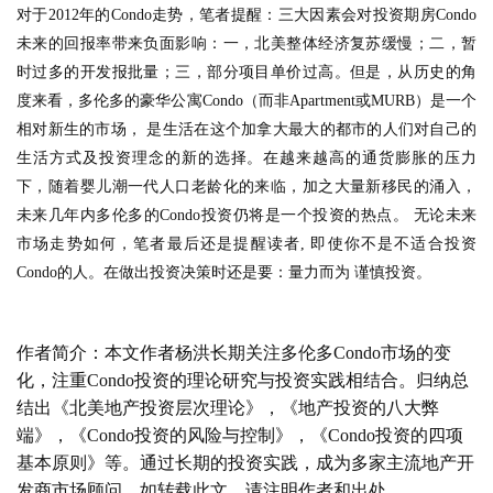
对于
201
2
年的
Condo
走势，笔者提醒：三大因素会对投资期房
Condo
未来的回报率带来负面影响：一，北美整体经济复苏缓慢；二，暂
时过多的开发报批量；三，部分项目单价过高。但是，从历史的角
度来看，多伦多的豪华公寓
Condo
（而非
Apartment
或
MURB
）是一个
相对新生的市场， 是生活在这个加拿大最大的都市的人们对自己的
生活方式及投资理念的新的选择。在越来越高的通货膨胀的压力
下，随着婴儿潮一代人口老龄化的来临，加之大量新移民的涌入，
未来几年内多伦多的
Condo
投资仍将是一个投资的热点。 无论未来
市场走势如何，笔者最后还是提醒读者
,
即使你不是不适合投资
Condo
的人。在做出投资决策时还是要：量力而为 谨慎投资。
作者简介：本文作者杨洪长期关注多伦多
Condo
市场的变
化，注重
Condo
投资的理论研究与投资实践相结合。归纳总
结出《北美地产投资层次理论》，《地产投资的八大弊
端》，《
Condo
投资的风险与控制》，《
Condo
投资的四项
基本原则》等。通过长期的投资实践，成为多家主流地产开
发商市场顾问。如转载此文，请注明作者和出处。