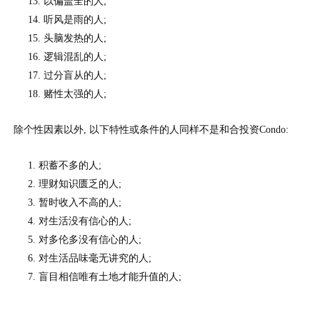
13.
以偏盖全的人
;
14.
听风是雨的人
;
15.
头脑发热的人
;
16.
逻辑混乱的人
;
17.
过分盲从的人
;
18.
赌性太强的人
;
除个性因素以外
,
以下特性或条件的人同样不是和合投资
Condo:
1.
积蓄不多的人
;
2.
理财知识匮乏的人
;
3.
暂时收入不高的人
;
4.
对生活没有信心的人
;
5.
对多伦多没有信心的人
;
6.
对生活品味毫无讲究的人
;
7.
盲目相信唯有土地才能升值的人
;