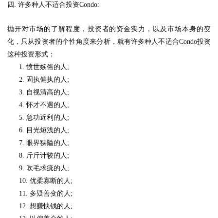
四
.
许多种人不适合投资
Condo:
抛开对市场的了解程度，投资者的资金实力，以及市场本身的变
化，只从投资者的个性角度来分析，就有许多种人不适合
Condo
投资
这种投资形式：
1.
愤世嫉俗的人
;
2.
固执偏执的人
;
3.
自视清高的人
;
4.
怀才不遇的人
;
5.
急功近利的人
;
6.
目光短浅的人
;
7.
眼界狭隘的人
;
8.
斤斤计较的人
;
9.
吹毛求疵的人
;
10.
优柔寡断的人
;
11.
多疑善变的人
;
12.
想赚快钱的人
;