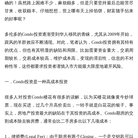
确的！虽然路上困难不少，麻烦颇多，但是只要坚持最后总能苦尽
甘来，收获颇丰。仔细想想，世上哪有天上掉馅饼，财富随手拈来
的好事呢？
多伦多的
Condo
投资逐渐受到华人移民的青睐，尤其从
2009
年开始，
跟风的羊群效应不断涌现。对此，笔者认为，
Condo
投资拥有其特有
的优点，但也有其明显的缺陷和局限。比如需要资金量大，交易周
期较长，交易成本较高，维护成本高，变现的滞后性，信息的不对
称性等，这些都要求投资者谨慎入市方能最大限度地避开风险。
一．
Condo
投资是一种高成本投资
很多人对投资
Condo
楼花有很多的误解，以为买楼花就像黄牛炒球
票，现在买进，过几个月高价卖出，一转手就是白花花的银子。事
实上，房地产投资最大的缺陷在于其投资的高成本。
Condo
期房的交
割成本除去验房费，通常会比二手房多出以下几项成本：
1
．律师费
(Legal Fee)
：由于期房有两个
Closing
，一个是交钥匙可以