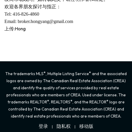
欢迎各界朋友探讨与指正：
Tel:
416-826-4860
Email:
broker.hongyang@gmail.com
上传:Hong
®
®
The trademarks MLS
, Multiple Listing Service
and the associated
logos are owned by The Canadian Real Estate Association (CREA)
and identify the quality of services provided by real estate
professionals who are members of CREA. Used under license. The
®
®
®
trademarks REALTOR
, REALTORS
, and the REALTOR
logo are
controlled by The Canadian Real Estate Association (CREA) and
identify real estate professionals who are members of CREA.
登录
隐私权
移动版
|
|