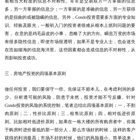
着相当大程度的信息不对称性。常常是交易双方一方掌握的信息
多，另一方掌握的信息少；一方掌握的是准确的信息，另一方获得
的是扭曲的或被隐瞒的信息。另外，
Condo
投资需要多方面的专业知
识、经验及眼光，一般初入门的投资者很难从根本上抓到问题的要
害， 在意的是鸡毛蒜皮的小事， 忽略了大的方向。瞬息万变的市场
有很多隐性信息，即使市场很透明，如果不是专业人士，也会迷失
在浩如烟海的信息海洋里。这些因素都会造成信息的不对称性，从
而影响投资成功。
三．房地产投资的四项基本原则
做任何投资，我们要保守一些。先保证不赔本儿，在考虑利润的多
少。分析透可能的风险，防患于未然，投资才能不亏反赚。针对
Condo
投资的风险的系统控制，笔者总结出四项基本原则：一，不割
肉原则；二，性价比原则；三，租售比原则；四，相对低进价原
则。比如相对低进价原则，如果在一栋大楼的所有购房者中，你属
于购房时进价最低的那一部分人，那么市场好的时候，这样的客户
获得的利润最高；市场不好的时候，他们的风险最小。简单说来，