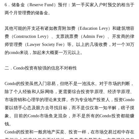
6
．储备金（
Reserve Fund
）预付：第一手买家入户时预交的相当于
两个月管理费的储备金。
其他可能的开支还有诸如教育附加费（
Education Levy
）和建筑增容
费（
Construction Levy
）、支票跳票费（
Admin Fee
）、开发商的律
师管理费（
Lawyer Society Fee
）等。以上的几项收费，对一个
30
万
的
condo
来说，加起来大概要一万元以上。
二．
Condo
投资有较强的信息不对称性
Condo
的投资虽然入门容易，但绝不是一池浅水。对于市场的判断，
除了个人经验和人际网络，更需要综合投资学原理、经济学原理、
市场营销和心理学的理论来支撑。作为专业地产投资人，投资
Condo
要以猎手心态及眼力去寻找目标，而不是仅仅靠一知半解，瞎子摸
象。目前的
Condo
市场鱼龙混杂，并不是所有的
Condo
投资都能赚
钱。
Condo
的投资和一般房地产买卖、投资一样，在市场交易过程中存在