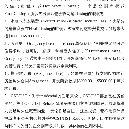
入住（出租）的
Occupancy Closing
；一个是交割产权的
Final Closing
；所以买房律师也会收两笔
Closing
的律师费。
2
．水电气表安装费（
Water/Hydro/Gas Meter Hook up Fee
）：大部分
的建筑商会在
Final Closing
的时候让买家支付这些安装费，加起来大
概
$1000.00-$2000.00
。
3
．入住费（
Occupancy Fee
）：当
Condo
单位达到了相关规定的可居
住要求时，就可以（必须）拿钥匙入住了，即
Occupancy Closing
。
Occupancy Fee
通常由三部分组成：开发商预估的地税；开发商代收
的管理费；尚欠开发商的房款的余款利息。
4
．期房转让费（
Assignment Fee
）：如果在房屋产权交割以前转让
房屋购买合同
Assignment
，开发商要收取
$3000.00
—
$5000.00
不等的
转让费。
5
．
GST/HST
：对于
residential
的住宅来说，
GST/HST
都是包在房价
里的。
关于GST/HST Rebate, 笔者另有专门文章详细阐述
。原则就是
只要是购买住宅型物业， 无论你是自住， 还是投资，都不用额外负
担或者不会有机会额外获得
GST/HST Rebate
。但是，自住和投资这
两种不同的目的在交割产权的时候，具体操作过程不同。