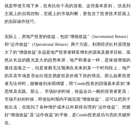
就是即使天塌下来，也有比你个高的顶着。这些基本原则， 涉及到
主观上的自我控制，宏观上的市场判断，更包含了投资技术层面上
的实际操作技巧。
实际上，房地产投资的收益，包括“增值收益”（
Incremental Return
）
和“运作收益”（
Operational Return
）两个方面。利用经济杠杆原理放
大了的“增值收益”永远是地产投资者财富增长的源泉及最求目标。虽
然从长远的眼光及大的趋势来讲，地产和黄金一样，是保值增值的
最佳选项之一，但是谁都无法预测在未来的某一个时间段上，地产
的买卖市场是否会出现交易疲软及价格下跌的情况。那么如果投资
者无论何时，能够做到未雨绸缪，用“
Condo
投资的四项基本原则”来
思维及实践。那么， 市场好的时候，收益会比一般的投资者更高；
市场不好的时候，即使短时期内不能实现“增值收益”，还可以把房子
租出去，在抵扣了各种维护成本以外获得合理的“运作收益”。把握
好“增值收益”及“运作收益”的平衡，是
Condo
投资成功与否的关键所
在。