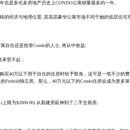
年也是多伦多房地产历史上
CONDO
公寓销量最多的一年
。
殊的经济与地理位置
,
其高层豪华公寓市场不同于她的低层住宅
公寓自住还是投资
Condo
的人士
,
将从中收益
:
者承受不起；
购买
40
万以下用于自住的住房时给予豁免
，
这可是一笔不少的费
意的
Frehold
独立房。那么，
40
万元以下的
Condo
住房会成为更多第
(
上限为
$
2000.00)
从新建房延伸到了二手交易房
;