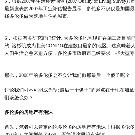
5
，
根据
2007
年生活质素调查
(2007 Quality of Living Survey)
所
最新发表的
2007
年工业评估报告显示，多伦多不仅仅是加国最
择多伦多做为落地居住的城市
.
6
，
根据有关研究部门统计
,
大多伦多地区现正在施工及目前
约
,
洛杉矶成为北美
CONDO
在建数目最多的地区。这意味着
人们生活会愈来愈方便，多伦多市政府
市已经要求一些大型零
那么，
2008
年的多伦多会不会让我们做那最后一个傻子呢？
讨论我们可不可能成为“那最后一个傻子”的起点在于现在加拿
们该怎么办？
多伦多的房地产有泡沫
首先，笔者可以肯定的说多伦多的房地产有泡沫！根据多伦多
2007
年）之间增值了
43
%
，不能说这里没有泡沫。