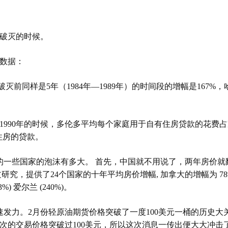
破灭的时候。
数据：
破灭前同样是
5
年（
1984
年
—
1989
年）的时间段的增幅是
167%
，
1990
年的时候，多伦多平均每个家庭用于自有住房贷款的花费占
住房的贷款。
的一些国家的泡沫有多大。 首先，中国就不用说了，两年房价就
过研究，提供了
24
个国家的十年平均房价增幅
,
加拿大的增幅为
7
3%)
爱尔兰
(240%)
。
速发力。
2
月份轻原油期货价格突破了
一度
100
美元一桶的历史大
次的交易价格突破
过
100
美元
，所以这次消息一传出便大大冲击