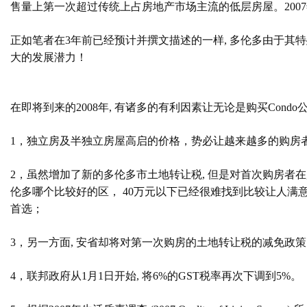
售量上第一次超过传统上占房地产市场主流的低层房屋。
2007
正如笔者在
3
年前已经预计并撰文描述的一样
,
多伦多由于其特
大的发展潜力！
在即将到来的
2008
年
,
有诸多的有利因素让无论是购买
Condo
1
，
独立房及半独立房屋高启的价格
，
势必让越来越多的购房
2
，
虽然增加了新的多伦多市土地转让税
,
但是对首次购房者在
伦多哪个比较好的区，
40
万元以下已经很难找到比较让人满
首选；
3
，
另一方面
,
安省却将对第一次购房的土地转让税的减免政策
4
，
联邦政府从
1
月
1
日开始
,
将
6%
的
GST
税率
再次
下调到
5%
。