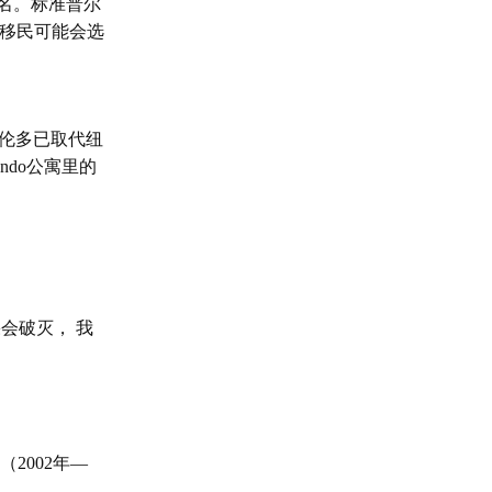
名
。标准普尔
移民可能会选
伦多已取代纽
ndo
公寓里的
会破灭， 我
（
2002
年
—