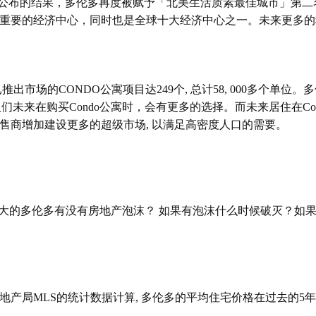
公布的结果，多伦多再度
被
赋予「北美生活质素最佳城市」第二
重要的经济中心，同时也是全球十大经济中心之一。未来更多的
已推出市场的
CONDO
公寓项目达
249
个
,
总计
58, 000
多个单
位。多
人们未来在购买
Condo
公寓时，会有更多的选择。而未来居住在
C
o
售商增加建设更多的超级市场
,
以满足高密度人口的需要
。
大的多伦多有没有房地产泡沫？ 如果有泡沫什么时候破灭？如果
地产局
MLS
的统计数据计算
,
多伦多的平均住宅价格在过去的
5
年