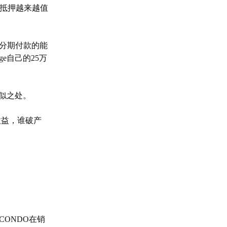
抵押越来越值
分期付款的能
ge
自己的
25
万
似之处。
收益，谁破产
 CONDO
在销