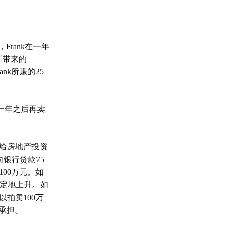
，
F
rank
在一年
所带来的
rank
所赚的
2
5
一年之后再卖
给房地产投资
向银行贷款
75
100
万元。如
定地上升。如
以拍卖
100
万
承担。