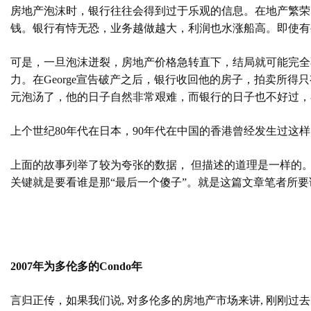
房地产泡沫时，银行往往会得到过于乐观的信息。在地产繁荣
钱。银行有恃无恐，业务越做越大，利润也水涨船高。即使有
可是，一旦泡沫迸裂，房地产价格急转直下，结局就可能完全
力。在
George
宣告破产之后，银行收回他的房子，拍卖所得只
元泡汤了，他的日子自然非常艰难，而银行的日子也不好过，
上个世纪
80
年代在日本，
90
年代在中国的香港曾经发生过这样
上面的故事列举了较为夸张的数据， 但描述的道理是一样的
关键就是要看谁是那“最后一个傻子”。就是这篇文章笔者所要
2007
年为多伦多的
Condo
年
言归正传，如果我们说
,
对多伦多的房地产市场来讲
,
刚刚过去