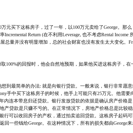
0
万元买下这栋房子，过了一年，以
100
万元卖给了
George
。那么
率
Incremental Return (
在不利用
Leverage
,
也不考虑
Rental Income
房屋总量并没有明显增加，总的社会财富也没有发生
太
大变化。
F
赚取
100%
的回报时，他会自然地预期，如果他买进这栋房子，在
他想到最简单的办法
:
就是向银行贷款。一般来说，银行非常愿意
ony
手中买下这栋房子的时候，他手上可能只有
25
万元。他需要
年内连本带息归还贷款。银行发放贷款的依据是确认房产价格是
地产贷款是只赚不亏的。在正常情况下，房地产价格总是比较稳
银行可以收回房子的产权，通过拍卖追回贷款。这栋房子起码可
返回一些钱给
George
。在这种情况下，所有的损失都由
George
来