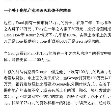
一个关于房地产泡沫破灭和傻子的故事
起初，
F
rank
拥有一栋市价
25
万元的房子。
在第二年，
Tony
拿
5
之内赚了
25
万元，
Tony
在一年之内赚了
50
万元，投资增值回报
Cash Flow
型
Return
的情况下
)
几乎是
100%
。实际上市场上的
万元是
Tony
提供的；
Tony
所赚的
50
万元是
George
提供的。
当
George
看到
F
rank
和
Tony
能够在一年之内从房地产的买卖中
掉，能挣更多
------100
万元。
巨额的利润诱惑着
George
，但是他手上没有
100
万元的现金，
者发放贷款。拿上面的例子来说，当
George
打算用
100
万元从
T
万元。银行发放贷款之后要求
George
以分期付款方式，在若干
果房地产的市价不变，或者有所上升的话，那么，银行发放房
果
George
不能如期支付约定的数额，跑得了和尚，跑不了庙，
元，扣除了
75
万元的贷款和相应的利息、手续费之后，还可以