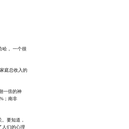
哈哈， 一个很
家庭总收入的
翻一倍的神
8%
；
南非
关。要知道，
了人们的心理