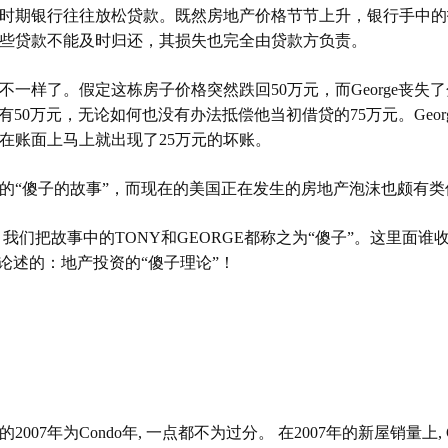
时期银行往往放松贷款。既然房地产价格节节上升，银行手中的
些贷款不能及时归还，其损失也完全由贷款方负责。
不一样了。假定这栋房子价格突然跌回
50
万元，而
George
丧失了
有
50
万元，无论如何也没有办法抵偿他当初借贷的
75
万元。
Geor
在账面上马上就出现了
25
万元的坏账。
的“傻子的故事”，而现在的美国正在发生的房地产泡沫也颇有类
。我们把故事中的
TONY
和
GEORGE
都称之为“傻子”。这里面谁
论述的：地产投资的“傻子理论”！
的
2007
年为
Condo
年
,
一点都不为过分。
在
2007
年的新屋销量上
,