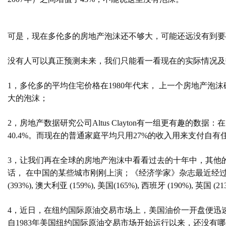
可是，现在多伦多的房地产泡沫还不够大，可能还远没有到要
没有人可以真正预测未来，我们只能看一看现在的实际情况及
1
，多伦多的平均住宅价格在
1980
年代末， 上一个房地产泡沫
大的泡沫；
2
，
房地产数据研究公司
Altus Clayton
有一组更有趣的数据
：
在
40.4%
。而现在的普通家庭平均只用
27%
的收入用来支付自有
3
，让我们再在全球的房地产泡沫中看看过去的十年中，其他
话， 在中国的某些城市刚刚上演；《经济学家》杂志最近经
(393%),
澳大利亚
(159%),
美国
(165%),
西班牙
(190%),
英国
(21
4
，近
日，在纽约国际原油交易市场上，美国油价一开盘便迅
自
1983
年美国纽约国际原油交易市场开始运行以来，还没有哪