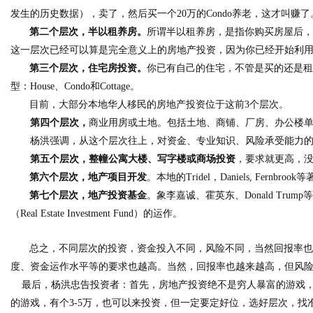
发生的历史数据），卖了，然后买一个
20
万的
Condo
养老，这才叫赚了
第二个层次，半以租养房。
所谓半以租养房，是指你购买房屋后
这一层次已经可以算是完全意义上的房地产投资，因为你已经开始利
第三个层次，住宅房投资。
你已有自己的住宅，不管是买的还是
型：
House
、
Condo
和
Cottage
。
目前，
大部分
本地
华人移民的房地产投资位于
这前
3
个
层
次。
第四个层次，
商业用房或土地。包括土地、商铺、厂房、办公楼
杨洪强调，从这个层次往上，对资金、专业知识、风险承受能力
第五个层次，整幢公寓大楼、写字楼或商场投资
，要求就更高，
第六个层次，地产项目开发
。本地的
Tridel
，
D
aniels, Fernbrook
等
第七个层次，地产投资基金
。象李嘉诚、霍英东、
Donald Trump
（
Real Estate Investment Fund
）的运作。
总之，
不同层次的投资，资金投入不同，风险不同，当然回报率
度
、
资金运作水平等的要求也越高。
当然，
回报率也越
来越
高，但风
最后，杨洪忠告投资者：首先，房地产投资绝不是穷人暴富的游戏，
的游戏，有个
3-5
万，也可以来投资，但一定要定好位，选好层次，找