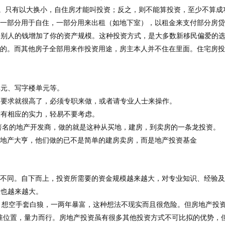
。只有以大换小，自住房才能叫投资；反之，则不能算投资，至少不算成
，一部分用于自住，一部分用来出租（如地下室），以租金来支付部分房
用别人的钱增加了你的资产规模。这种投资方式，是大多数新移民偏爱的
租的。而其他房子全部用来作投资用途，房主本人并不住在里面。住宅房
单元、写字楼单元等。
的要求就很高了，必须专职来做，或者请专业人士来操作。
没有相应的实力，轻易不要考虑。
著名的地产开发商，做的就是这种从买地，建房，到卖房的一条龙投资。
等地产大亨，他们做的已不是简单的建房卖房，而是地产投资基金
也不同。自下而上，投资所需要的资金规模越来越大，对专业知识
、
经验
险
也
越
来越
大
。
想空手套白狼，一两年暴富，这种想法不现实而且很危险。但房地产投
准位置，量力而行。房地产投资虽有很多其他投资方式不可比拟的优势，