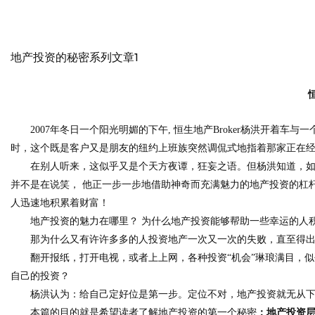
地产投资的秘密系列文章1
2007
年冬日一个阳光明媚的下午
,
恒生地产
Broker
杨洪开着车与一
时，这个既是客户又是朋友的纽约上班族突然调侃式地指着那家正在
在别人听来，这似乎又是个天方夜谭，狂妄之语。但杨洪知道，
并不是在说笑， 他正一步一步地借助神奇而充满魅力的地产投资的杠
人迅速地积累着财富！
地产投资的魅力在哪里？ 为什么地产投资能够帮助一些幸运的人
那为什么又有许许多多的人投资地产一次又一次的失败，直至得出
翻开报纸，打开电视，或者上上网，各种投资“机会”琳琅满目，
自己的投资？
杨洪认为：给自己定好位是第一步。定位不对，地产投资就无从
本篇的目的就是希望读者了解
地产投资的第一个秘密
：地产投资