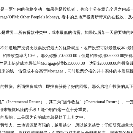
是一两年内的价格变动，如果你是投机者， 你会十分在意几个月之内或
rage(OPM: Other People’s Money),
看中的是地产投资所带来的在税收，及
e
是世界上所有贷款种类中，成本最低的借贷。如果以后某一天需要钱的
并不知道地产投资比股票投资最大的优势就是：地产投资可以最低成本
+
最
， 如果收益率为
10%
， 那么你赚了
$5000.00
；但是如果你用
$50000.00
投资
用世界上信贷成本最低的
Mortgage
贷到
$150000.00
，达到
$200000.00
的投资
借来的钱，借贷成本会高于
Mortgage
，同时股票价格的并非实体的本质属
好的投资。所谓投资成功，即投资获得了好的回报。那么房地产投资的真
”（
Incremental Return
），其二为“运作收益”（
Operational Return
）。一
，用来抵抗风险的手段！能否明白这一点十分重要。
系的影响，二是因为它的成本总是处于上升之中。
和劳动力。土地资源是有限的，越用越少，所以越来越贵；仔细研究加拿
通货膨胀，原材料越来越贵；而劳动力成本也只会越来越高。房地产的价