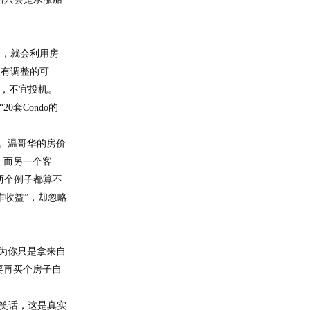
会，就会利用房
但有调整的可
资，不宜投机。
“
20
套
C
ondo
的
资。温哥华的房价
。而另一个客
两个例子都算不
作收益”，却忽略
因为你只是拿来自
要再买个房子自
是笑话，这是真实