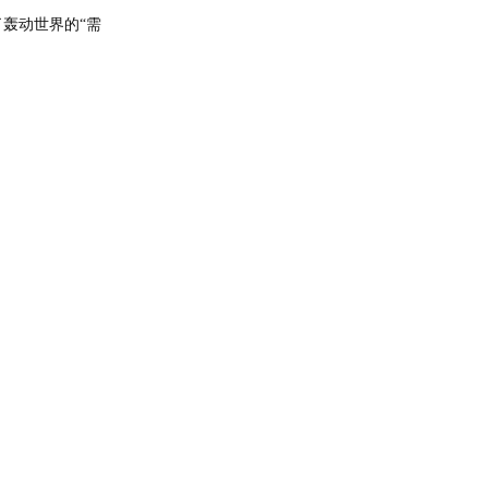
轰动世界的“
需
。