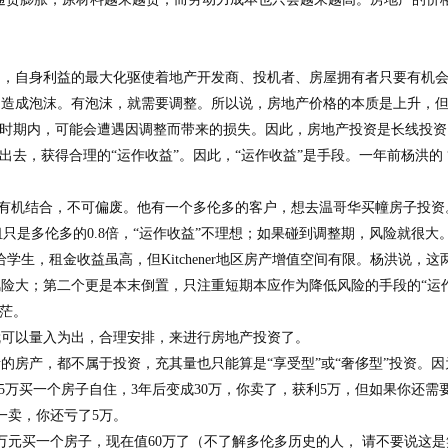
中，自身利益的最大化驱使着地产开发商、投机者、房屋拥有者只要有机
，造成泡沫。有泡沫，就需要调整。所以说，房地产价格的本质是上升，
短时期内，可能会遭遇因调整而带来的损失。因此，房地产投资是长线投
去，获得合理的“运作收益”。因此，“运作收益”是手段。一年前杨洪的 
”的有机结合，不可偏废。他有一个多伦多的客户，想去温哥华买幢房子投
租只是多伦多的
0.8
倍，“运作收益”不理想；如果碰到调整期，风险就很大
给学生，租金收益虽高，但
Kitchener
地区房产增值空间有限。杨洪说，这
 风险大；第二个更是本末倒置，只注重短期本应作为降低风险的手段的“运
茫。
就可以量入为出，合理安排，来进行房地产投资了。
的房产，都不属于投资，充其量也只能算是“享受型”或“奢侈型”投资。
5
万买一个房子自住，
3
年后变成
30
万，你卖了，获利
5
万，但如果你还需
一卖，你还亏了
5
万。
万元买一个房子，现在值
60
万了（不了解多伦多历史的人， 请不要说这