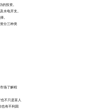
功的投资。
贷及水电开支。
选择。
投资分三种类
及市场了解程
资也不只是富人
但也有不利因