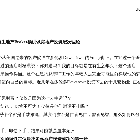
2
恒生地产
Broker
杨洪谈
房
地
产投资
层次理论
个从美国过来的客户徜徉在多伦多
DownTown
的
Yonge
街上。在经过一个著
经过的酒店对杨洪说：你知道吗？我的目标就是在有生之年买下这个酒店
如果操作得当。这个在纽约从事
IT
工作的年轻人是完全可能提前实现他的
杆迈向自己的目标。近几年在多伦多
Downtown
投资下去的十几套物业
,
正
积累财富？仅仅是因为这些人幸运吗？
结论， 此物不可为！仅仅是他们时运不佳吗？
似乎各个都是千载难逢。其实何尝不是仁者见仁，智者见智。那么如何区
下手。即使下手，结果可能就是血本无归！
层次的理性定位是决定你地产投资成功的第一步。