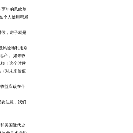
一两年的风吹草
在个人信用积累
时候，房子就是
低风险地利用别
地产， 如果收
规模！这个时候
性（对未来价值
正收益应该在什
定要注意，我们
大和美国近代史
格只会是水涨船