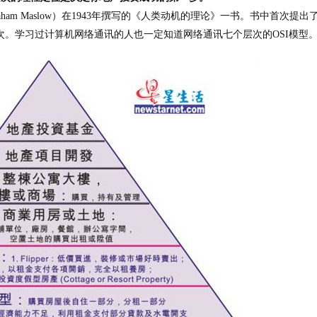
aham
M
aslow
）
在
1943
年
撰写的
《人类动机的理论》
一书。书中首次提出了
次。学习过计算机网络通讯的人也一定知道网络通讯七个层次的
OSI
模型