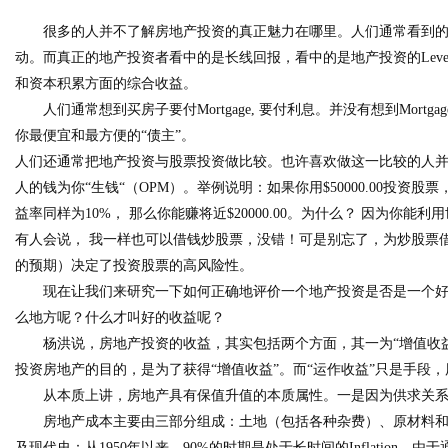
很多的人并不了解房地产投资的真正魅力在哪里。人们通常看到的
动。而真正的地产投资者看中的是长线回报，看中的是地产投资的
Leve
和资本积累方面的综合收益。
人们通常想到买房子要付
Mortgage,
要付利息。并没有想到
Mortgag
你最便宜和最方便的“债主”。
人们还通常把地产投资与股票投资做比较。也许喜欢做这一比较的人
人的钱为你“生钱“（
OPM
）。举例说明：如果你用
$50000.00
投资股票
益率同样为
10%
， 那么你能赚将近
$20000.00
。为什么？ 因为你能利
有人会说， 我一样也可以借钱炒股票，没错！可是别忘了，为炒股票
的预期）决定了投资股票的高风险性。
现在让我们来研究一下如何正确地评价一个地产投资是否是一个
么地方呢？什么才叫好的收益呢？
杨洪说，房地产投资的收益，其实包括两个方面，其一为“增值收益
投资房地产的目的，是为了获得“增值收益”。而“运作收益”只是手段
从本质上讲，房地产具有保值升值的本质属性。一是因为供求关
房地产成本主要由三部分组成：土地（包括各种杂费）、原材料
及现代史：从
1950
年以来，
90%
的时期是处于长时间的
Inflation
，由于