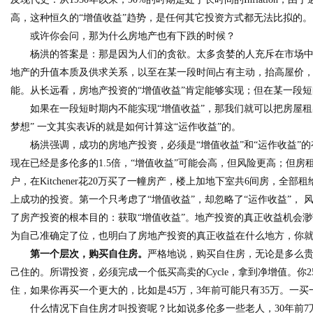
高，这种恒久的“增值收益”趋势，是任何其它投资方式都无法比拟的。
或许你会问，那为什么房地产也有下跌的时候？
杨洪的答案是：那是因为人们的贪欲。太多贪婪的人充斥在市场
地产的升值本质及供求关系，以至在某一段时间占有主动，抬高屋价
能。从长远看，房地产投资的“增值收益”肯定能够实现；但在某一段
如果在一段短时期内不能实现“增值收益”，那我们就可以把房屋租出
梦想” 一文其实表诉的就是如何计算这“运作收益”的。
杨洪强调，成功的房地产投资，必须是“增值收益”和“运作收益
现在已经是多伦多的
1.5
倍，“增值收益”可能会高，但风险更高；但房
户，在
Kitchener
花
20
万买了一幢房产，楼上加地下室共
6
间房，全部租
上成功的投资。第一个只考虑了“增值收益”，却忽略了“运作收益”，
了房产投资的根本目的：获取“增值收益”。地产投资的真正收益机会渺
为自己准确定了位，也明白了房地产投资的真正收益在什么地方，你
第一个层次，购买自住房。
严格地说，购买自住房，无论是多么贵
己住的。所谓投资，必须完成一个低买高卖的
Cycle
，拿到净增值。你
2
住，如果你再买一个更大的，比如是
45
万，
3
年前可能只有
35
万。一买
什么情况下自住房才叫投资呢？比如说多伦多一些老人，
30
年前
7