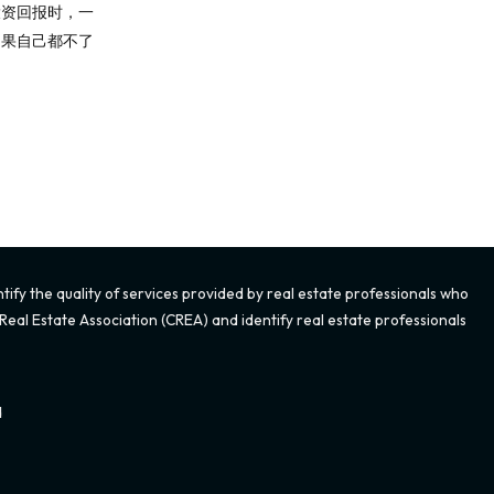
投资回报时，一
如果自己都不了
fy the quality of services provided by real estate professionals who
eal Estate Association (CREA) and identify real estate professionals
d