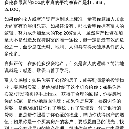
多伦多最富的20%的家庭的平均净资产是$1，813，
261.00。
如果你的收入或者净资产达到以上标准，恭喜你算加入加拿
大的富有阶层俱乐部。如果还没有，那么希望你拥有富人的
逻辑，努力成为加拿大的Top 20%富人。虽然房产投资在加
拿大不是创造及保持财富的唯一途径，但一定是最有效的途
径之一，至少是在天时、地利、人和具有得天独厚条件的大
多伦多。
言归正传，在多伦多投资地产，什么是富人的逻辑？简洁地
说就是：感恩、敬畏与善于学习。
富人会感恩：如果你买了心仪的房子，或买到满意的投资物
业，要感恩卖家，是他/她让给了这个机会给你；如果你是
卖家/开发商卖掉手上物业，获得了合理的回报，你要感恩
你的买家，是他/她慧眼识珠；如果你是房东，要感谢你的
房客，是他/她们替你付了地税，付了管理费，付了银行的
贷款，更是帮你照看了你心爱的物业，帮助你获得房产的增
值；如果你是一个买卖房产的客户，要感恩自己的眼光，找
到了一个专业尽职的地产代理，帮助你完成了你一生中最重