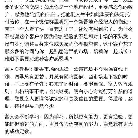
要的财富的交易；如果你是一个地产经纪，更要感恩你的客
户，感激他/他们的信任，把他们人生中如此重要的决定托
付给你。在一个微信群里听到一个新晋地产经纪人的抱怨：
带了一个人看了快一百套房子了，还没有买到房子。为什么
不感谢这个客户？因为你的经验的不足和对市场的不熟悉，
没有及时调整目标定位或买家的心理期望值，这个客户花了
那么多的时间与你一起熟悉这里的市场，陪着你一起成长！
难道不需要对这种客户感恩吗？
富人会敬畏：敬畏市场的规律，清楚市场不会永远直线上
涨。四季总有更替，月总有阴晴圆缺。当市场走下坡的时
候，手上要有子弹；狼来了的时候，要能自保。富人敬畏规
则，出格的事不做，合法纳税。明白小心方能行万年船的道
理。敬畏之人更懂得诚实的可贵及信任的重要。得道者，多
助。摔得跟头自然会少。
富人会不断学习：因为学习，所以更有能力，更有经验，更
能把握前进的方向，更具备去伪存真的能力，自然就有更大
的成功定数。