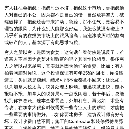
穷人往往会抱怨：抱怨时运不济，抱怨这个市场，更抱怨他
人对自己的不公。因为都不是自己的错，自然放弃努力，破
罐破摔了；抱怨还会带来冲动，急躁，沉不住气，更容易不
理智的跟风，为什么别人能那么好运，我怎么就没有碰上？
几乎所有的在投资市场上的跟风追高，当泡沫破灭时的割肉
或破产的人，基本源于有此思维特质。
穷人之所以穷，是因为贪婪：这句话乍看仿佛是说反了，难
道富人不是因为贪婪才能致富的吗？其实恰恰相反。很多穷
人之所以越来越穷，其实就是因为他们的贪婪。比如：有人
拍着胸脯对你说，这个投资保证有每年25%的回报，你投钱
进去，买到就是赚到。结果可能本金都拿不回来；还比如，
认为加拿大税太高，税务处理太麻烦。能逃税就逃税，能不
报就不报。加拿大的税务局可一点没闲着，若干年后，总能
找到你算总账。连本金带罚金，外加利息。再比如，术业有
专攻，在加拿大很多时候需要一些专业人士的帮助，才能把
一些重要的事情做好。比如你要建房子，建筑设计师有好有
坏，设计收费自然不同；施工的Contractor和装修师傅良莠
不齐，自然价格不同；地产交易的地产经纪人，经验及人品