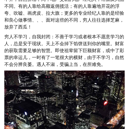
不同。有的人靠给高额返佣揽活；有的人靠遍地开花的浮
夸、吹嘘、画虎皮、拉大旗；更多的专业经纪人靠的是经验
和良心做事情、、、面对这些的不同，穷人往往选择芝麻，
放弃了西瓜！
穷人不学习，自我封闭：不善于学习或者根本不愿意学习的
人，总是安于现状。天上不会掉下馅饼送到你的嘴里。财富
的获取需要足够的智慧。即使祖辈留下巨额财富，或中了彩
票的幸运儿，一时有了一笔很大的横财，由于不学习，自然
不会分辨良萎。遇人不淑，受骗上当，在所难免。